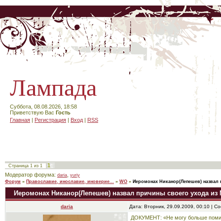
Лампада
Суббота, 08.08.2026, 18:58
Приветствую Вас
Гость
Главная
|
Регистрация
|
Вход
|
RSS
1
Страница
1
из
1
Модератор форума:
,
daria
yuriy
Форум
»
Православие, инославие, иноверие...
»
WO
»
Иеромонах Никанор(Лепешев) назвал 
Иеромонах Никанор(Лепешев) назвал причины своего ухода из
daria
Дата: Вторник, 29.09.2009, 00:10 | 
ДОКУМЕНТ: «Не могу больше помин