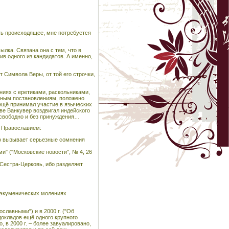
ить происходящее, мне потребуется
ылка. Связана она с тем, что в
ив одного из кандидатов. А именно,
т Символа Веры, от той его строчки,
иях с еретиками, раскольниками,
орным постановлениям, положено
 ещё принимал участие в языческих
ве Ванкувер воздвигал индейского
 свободно и без принуждения…
с Православием:
то вызывает серьезные сомнения
ми" ("Московские новости", № 4, 26
Сестра-Церковь, ибо разделяет
в экуменических молениях
славными") и в 2000 г. ("Об
окладов ещё одного крупного
 в 2000 г. – более завуалировано,