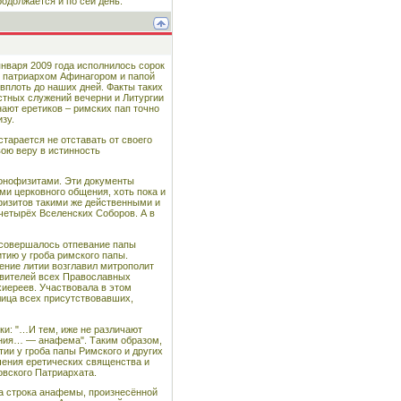
одолжается и по сей день.
января 2009 года исполнилось сорок
о патриархом Афинагором и папой
вплоть до наших дней. Факты таких
стных служений вечерни и Литургии
нают еретиков – римских пап точно
зу.
тарается не отставать от своего
вою веру в истинность
монофизитами. Эти документы
и церковного общения, хоть пока и
физитов такими же действенными и
четырёх Вселенских Соборов. А в
е совершалось отпевание папы
тию у гроба римского папы.
ение литии возглавил митрополит
тавителей всех Православных
хиереев. Участвовала в этом
 лица всех присутствовавших,
ки: "…И тем, иже не различают
сения… — анафема". Таким образом,
ии у гроба папы Римского и других
чения еретических священства и
овского Патриархата.
на строка анафемы, произнесённой