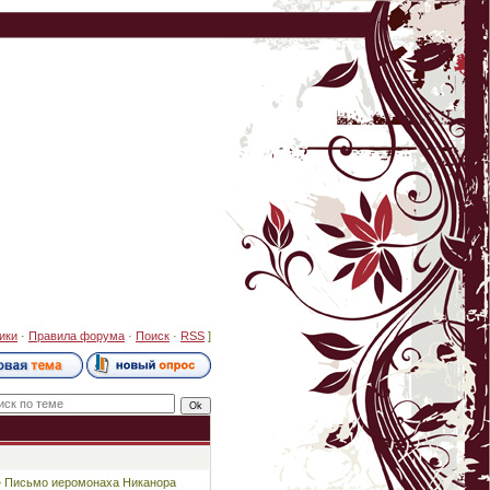
ики
·
Правила форума
·
Поиск
·
RSS
]
…» Письмо иеромонаха Никанора