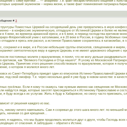
т общение с сими еретики … — анафема".Т.е. факт евхаристического общения с Конст
которых широкий экуменизм – норма жизни, а также факт поминовения патриарха Кирил
Сообщение #
3
труктуры Поместных Церквей на сегодняшний день уже превратились в иную конфессию
 именно – в конфессию экуменическую, отпадшую от Истинной Церкви и более не явл
и в 4 веке, во времена арианской ереси, и в 6 веке, в период господства еретиков-моно
ерраро-Флорентийской унии с католиками, и в 20 веке в России, в годину безбожных го
тпадали в ересь или раскол, а истинное Православие сохранялось в катакомбах, в г
час, сохранил и в мире, и в России небольшие группы епископов, священников и мирян,
охраняют святоотеческую веру в единую Церковь и не имеют церковного общения с е
после постоянных молитв о вразумлении, я понял, что не могу дольше раздваиваться
ю еретиком, как "Великого Господина и Отца нашего". Я ухожу из Московской Патриарх
ю Церковь. Принятию этого решения способствовало то вразумление, которое я получ
ние, о котором я молился много лет.
ровск из Санкт-Петербурга приедет один из епископов Истинно-Православной Церкви 
, под свой омофор. Т.е. через несколько дней я уже буду в новом качестве: в качес
стных посёлках. Если я кому-то окажусь там нужным именно как священник не Москов
 Если найдутся люди, которые захотят присоединиться к Истинному Православию и сос
 я буду всегда к их услугам. Жить я буду в Хабаровске, но смогу часто приезжать, 
ависит от решения каждого из вас.
ть, никому ничего навязывать. Сам я созревал до этого шага много лет: по меньшей ме
цать, начиная со дня крещения…
инял, я надеюсь, что мы будем продолжать молиться друг о друге, чтобы Господь всех 
уводящих от спасения. А заблудших – обратил к Истине.