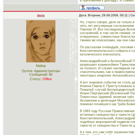
в приложении к докладу). И совмес
daria
Дата: Вторник, 29.09.2009, 00:11 | 
Но, строго говоря, дело не только
пять лет регулярным сослужениям
Павлом VI. Все последующие Вселе
сослужений, в том числе свежие, 
оглашенных, совместные благослове
такими же епископами, как они са
По рассказам очевидцев, похожая 
Константинопольского собрата в с
католического епископата.
Александрийский и Антиохийский П
разрешают взаимообмен Таинствами
Майор
не полного. И служит наглядным с
Группа: Администраторы
спасительными, как и православны
Сообщений:
86
некоторых епархиях Антиохийского
Статус:
Offline
А вот знаковое событие не столь д
Иоанна Павла II. Пристутсвовала н
Пожалуй, случай беспрецедентный 
Иоанн Пергамский (Вселенский Пат
Поместных Церквей, включая трёх 
беззаконии и делегация Московског
поминал почившего как "раба Божия
В 1983 году Русская Православная
истиннаго священства и таинств Ц
Константинопольский, Александрий
подобных мероприятий подвели себ
таинств от священства и Таинств 
А к тем, кто сам себя экуменистом