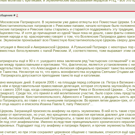
тные молитвы с еретиками, и экуменические высказывания иерархов РПЦ, - всё это пр
Сообщение #
2
 в Московском Патриархате. В экуменизм уже давно втянуты все Поместные Церкви. 5 
 Константинопольских патриархов с Римскими папами, начало которым было положен
нские патриархи и Римские папы старались и стараются поддерживать эту традицию, 
общеизвестны. И хотя до причащения из одной Чаши пока не дошло, сами факты совме
ния народа и пр. красноречиво говорят о том, что Вселенские Патриархи давно приз
ми. Экуменизм пронизывает всю Поместную Константинопольскую Церковь сверху дони
ситуация в Финской и Американской Церквах. А Румынский Патриарх с некоторых пор с
овместных богослужениях с папой Римским. И, соответственно, тоже выражает этим с
атриархаты ещё в 90-х гг. ушедшего века заключили ряд "пастырских соглашений" с 
 между православными и еретиками. Что, фактически, является установлением с ним
видетельством того, что Александрия и Антиохия официально признают таинства моно
е Таинства. Несмотря на то, что ересь монофизитства осуждена Святыми Отцами аж 
 Патриархата допускается преподание таинств ещё и католикам.
авно минувших дней. 8 апреля 2005 г. на площади перед собором св. Петра в Ватикан
а нём и представительная православная делегация, которая отслужила заупокойную ли
с самого 1054 года, когда совершилось отпадение Рима от Вселенской Церкви… Служ
риархат). Среди тех, кто принял в нёй молитвенное участие, было сорок семь предс
Первоиерархов: Константинопольского, Афинского и Тиранского, и двадцать шесть ар
о Патриархата, во главе с его нынешним патриархом. Во время литии диакон-грек, от
 отца нашего и епископа Иоанна Павла II, папу Римского"…
 Церковь Заграницей произнесла анафему на ересь экуменизма. В ней есть такие стро
еркви от еретических, но учат, яко крещение и евхаристия еретиков довлеют для спа
ский, Антиохийский, Румынский Патриархаты, а также все православные участники лит
я под этот анафематизм. Именно вследствие принципиального хронического неразли
церковных. Подпадают под эту анафему и патриарх Кирилл, и прочие экуменисты Моск
 не считает, но при этом сохраняет церковное общение с таковыми, относится ещё од