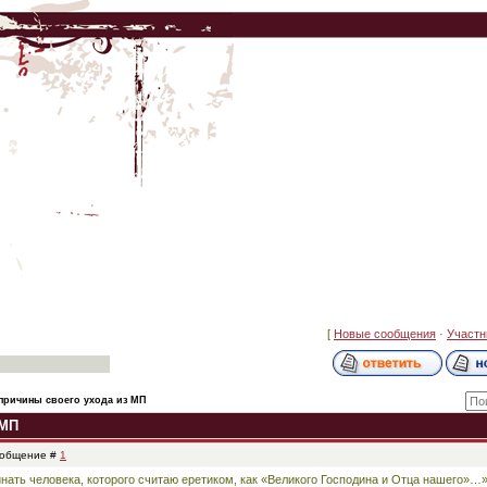
[
Новые сообщения
·
Участн
причины своего ухода из МП
 МП
Сообщение #
1
ать человека, которого считаю еретиком, как «Великого Господина и Отца нашего»