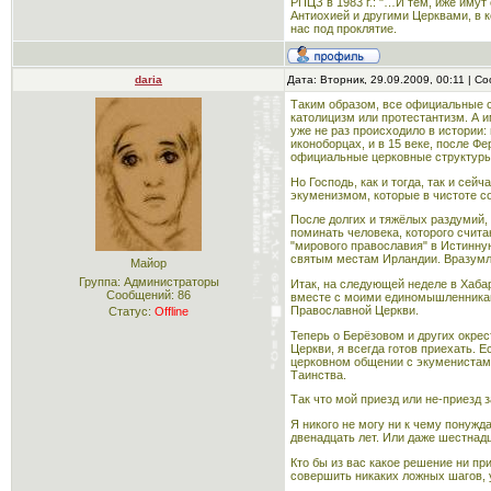
РПЦЗ в 1983 г.: "…И тем, иже иму
Антиохией и другими Церквами, в 
нас под проклятие.
daria
Дата: Вторник, 29.09.2009, 00:11 | 
Таким образом, все официальные с
католицизм или протестантизм. А
уже не раз происходило в истории: 
иконоборцах, и в 15 веке, после Ф
официальные церковные структуры о
Но Господь, как и тогда, так и сей
экуменизмом, которые в чистоте с
После долгих и тяжёлых раздумий, 
поминать человека, которого счита
"мирового православия" в Истинну
святым местам Ирландии. Вразумле
Майор
Группа: Администраторы
Итак, на следующей неделе в Хаба
Сообщений:
86
вместе с моими единомышленниками
Православной Церкви.
Статус:
Offline
Теперь о Берёзовом и других окре
Церкви, я всегда готов приехать.
церковном общении с экуменистами,
Таинства.
Так что мой приезд или не-приезд з
Я никого не могу ни к чему понужда
двенадцать лет. Или даже шестнад
Кто бы из вас какое решение ни пр
совершить никаких ложных шагов, 