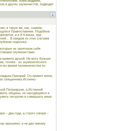
антинополем, Александрией,
ла и других экуменистов, подводит
, в такую же, как, скажем,
яющуюся Православием. Подобное
фелитов, и в 8-9 веках, при
нений… В каждом из этих случаев
лубоком подполье...
 которые не запятнали себя
ретиками-экуменистами.
 и кривить душой. Не могу больше
ии, точнее - из экуменического
ил во время паломничества по
владыка Григорий. Он примет меня,
тве священника Истинно-
ской Патриархии, а Истинной
тавить общины, не находящиеся в
служить литургию и совершать иные
ре – два года, а строго говоря –
нас вразумил, и не дал никому