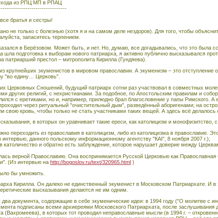
рехода из РПЦ МП в РПАЦ
-----------------------------------
все братья и сестры!
но не только с болезнью (хотя я и на самом деле нездоров). Для того, чтобы объясн
алуйста, запаситесь терпением.
казался в Берёзовом. Может быть, и нет. Но, думаю, все догадывались, что это была сс
гда шла подготовка к выборам нового патриарха, я активно публично высказывался прот
л на патриарший престол – митрополита Кирилла (Гундяева).
н из крупнейших экуменистов в мировом православии. А экуменизм – это отступление о
у "во едину… Церковь".
их Церковных Сношений, будущий патриарх сотни раз участвовал в совместных молен
ями других религий, с нехристианами. За подобное, по Апостольским правилам и соб
олился с еретиками, но и, например, прилюдно брал благословение у папы Римского. А
 проходил через ритуальный "очистительный дым", разведённый аборигенами; на остро
 свою кровь, чтобы только не стать участниками таких вещей. А здесь всё делалось
сказывания, в которых он уравнивает такие ереси, как католицизм и монофизитство, 
жно переходить из православия в католицизм, либо из католицизма в православие. Э
з интервью, данного польскому информационному агентству "КАI", 8 ноября 2007 г.);
я в католичество и обратно есть заблуждение, которое нарушает доверие между Церква
лась верной Православию. Она воспринимается Русской Церковью как Православная 
и". (Из интервью на
http://bogoslov.ru/text/320965.html
)
ыло бы умножить.
риарха Кирилла. Он далеко не единственный экуменист в Московском Патриархате. И 
И еретические высказывания делаются не им одним.
 два документа, содержащие в себе экуменические идеи: в 1994 году ("О молитве с ино
умента подписаны всеми архиереями Московского Патриархата, после заслушивания д
 (Вахромеева), в которых тот проводил неправославные мысли (в 1994 г. – откровенно,